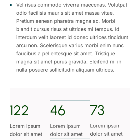
Vel risus commodo viverra maecenas. Volutpat
odio facilisis mauris sit amet massa vitae.
Pretium aenean pharetra magna ac. Morbi
blandit cursus risus at ultrices mi tempus. Id
interdum velit laoreet id donec ultrices tincidunt
arcu non. Scelerisque varius morbi enim nunc
faucibus a pellentesque sit amet. Tristique
magna sit amet purus gravida. Eleifend mi in
nulla posuere sollicitudin aliquam ultrices.
73
122
46
Lorem ipsum
Lorem ipsum
Lorem ipsum
dolor sit amet
dolor sit amet
dolor sit amet