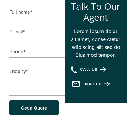
Talk To Our
Agent
Lorem ipsum dolor
sit amet, conse ctetur
adipiscing elit sed do
Eius mod tempor.
CALL US
EMAIL US
Get a Quote