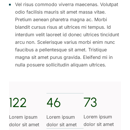
Vel risus commodo viverra maecenas. Volutpat
odio facilisis mauris sit amet massa vitae.
Pretium aenean pharetra magna ac. Morbi
blandit cursus risus at ultrices mi tempus. Id
interdum velit laoreet id donec ultrices tincidunt
arcu non. Scelerisque varius morbi enim nunc
faucibus a pellentesque sit amet. Tristique
magna sit amet purus gravida. Eleifend mi in
nulla posuere sollicitudin aliquam ultrices.
73
122
46
Lorem ipsum
Lorem ipsum
Lorem ipsum
dolor sit amet
dolor sit amet
dolor sit amet