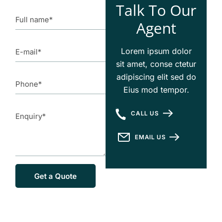
Talk To Our
Agent
Lorem ipsum dolor
sit amet, conse ctetur
adipiscing elit sed do
Eius mod tempor.
CALL US
EMAIL US
Get a Quote