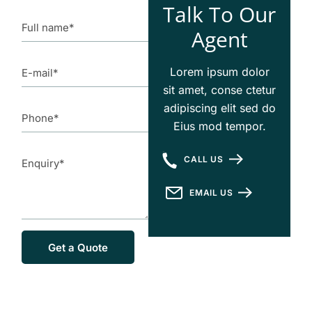
Talk To Our
Agent
Lorem ipsum dolor
sit amet, conse ctetur
adipiscing elit sed do
Eius mod tempor.
CALL US
EMAIL US
Get a Quote