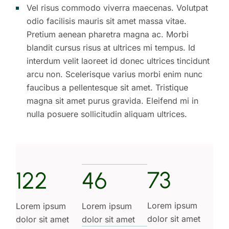
Vel risus commodo viverra maecenas. Volutpat
odio facilisis mauris sit amet massa vitae.
Pretium aenean pharetra magna ac. Morbi
blandit cursus risus at ultrices mi tempus. Id
interdum velit laoreet id donec ultrices tincidunt
arcu non. Scelerisque varius morbi enim nunc
faucibus a pellentesque sit amet. Tristique
magna sit amet purus gravida. Eleifend mi in
nulla posuere sollicitudin aliquam ultrices.
73
122
46
Lorem ipsum
Lorem ipsum
Lorem ipsum
dolor sit amet
dolor sit amet
dolor sit amet