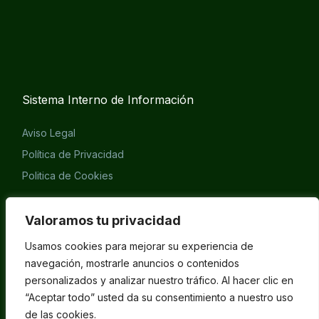
Sistema Interno de Información
Aviso Legal
Política de Privacidad
Politica de Cookies
Eliminación cuenta APP
Valoramos tu privacidad
Usamos cookies para mejorar su experiencia de
navegación, mostrarle anuncios o contenidos
personalizados y analizar nuestro tráfico. Al hacer clic en
“Aceptar todo” usted da su consentimiento a nuestro uso
de las cookies.
©2025 Rosillo Hermanos S.A. Correduría de seguros.