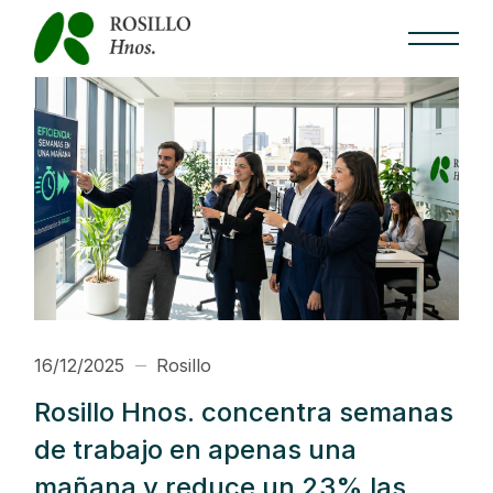
Skip
to
the
content
16/12/2025
Rosillo
Rosillo Hnos. concentra semanas
de trabajo en apenas una
mañana y reduce un 23% las