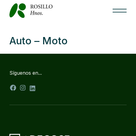
Skip
to
the
content
Auto – Moto
Síguenos en...
Facebook
Instagram
LinkedIn