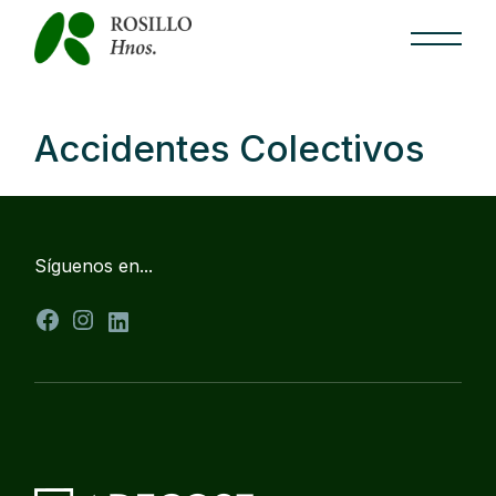
Skip
to
the
content
Accidentes Colectivos
Síguenos en...
Facebook
Instagram
LinkedIn