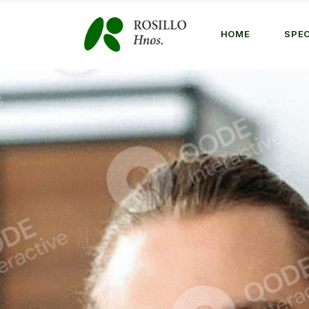
Skip
to
the
HOME
SPEC
content