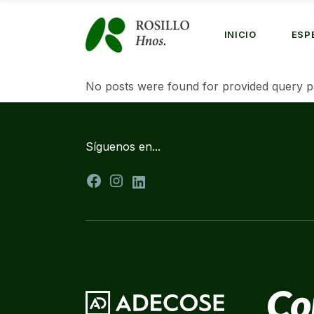
Skip
to
the
INICIO
ESP
content
No posts were found for provided query p
Síguenos en...
Facebook
Instagram
LinkedIn